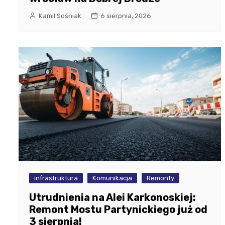
Kamil Sośniak
6 sierpnia, 2026
infrastruktura
Komunikacja
Remonty
Utrudnienia na Alei Karkonoskiej:
Remont Mostu Partynickiego już od
3 sierpnia!