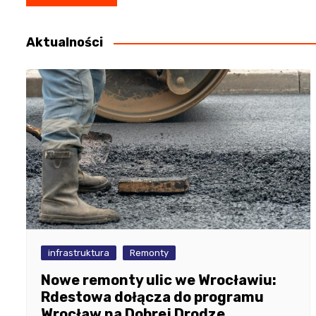
wpisu
Aktualności
infrastruktura
Remonty
Nowe remonty ulic we Wrocławiu:
Rdestowa dołącza do programu
Wrocław na Dobrej Drodze