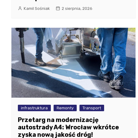
Kamil Sośniak
2 sierpnia, 2026
infrastruktura
Remonty
Transport
Przetarg na modernizację
autostrady A4: Wrocław wkrótce
zyska nową jakość dróg!