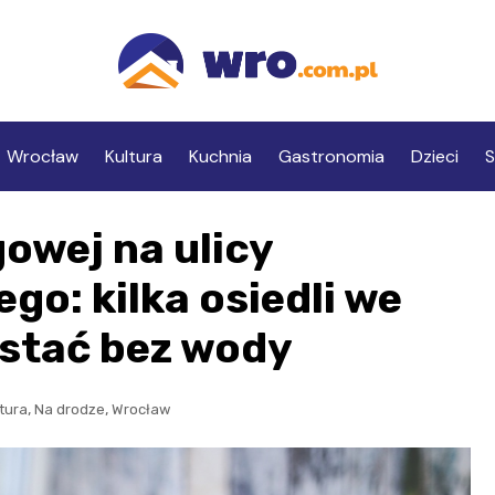
Wrocław
Kultura
Kuchnia
Gastronomia
Dzieci
S
owej na ulicy
o: kilka osiedli we
stać bez wody
,
,
ktura
Na drodze
Wrocław