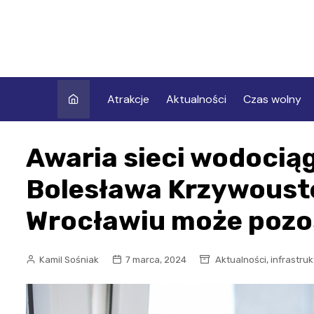
Skip
to
content
Atrakcje
Aktualności
Czas wolny
Awaria sieci wodociąg
Bolesława Krzywousteg
Wrocławiu może pozo
,
Kamil Sośniak
7 marca, 2024
Aktualności
infrastru