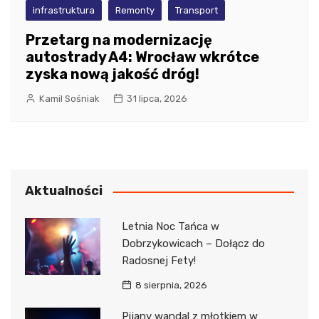
infrastruktura
Remonty
Transport
Przetarg na modernizację
autostrady A4: Wrocław wkrótce
zyska nową jakość dróg!
Kamil Sośniak
31 lipca, 2026
Aktualności
Letnia Noc Tańca w
Dobrzykowicach – Dołącz do
Radosnej Fety!
8 sierpnia, 2026
Pijany wandal z młotkiem w