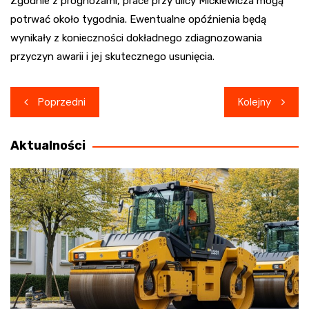
Zgodnie z prognozami, prace przy ulicy Mickiewicza mogą
potrwać około tygodnia. Ewentualne opóźnienia będą
wynikały z konieczności dokładnego zdiagnozowania
przyczyn awarii i jej skutecznego usunięcia.
Nawigacja
Poprzedni
Kolejny
wpisu
Aktualności