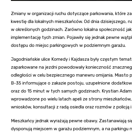
Zmiany w organizacji ruchu dotyczące parkowania, które z
kwestię dla lokalnych mieszkańców. Od dnia dzisiejszego, 
w określonych godzinach. Zarówno lokalna społeczność jak i
implementację tych zmian. Pojawiły się jednak pewne wątpl
dostępu do miejsc parkingowych w podziemnym garażu.
Jagodniańskie ulice Komedy i Kajdasza były częstym tem
zaparkowane na jezdni powodowały konieczność znacznego 
odległości w celu bezpiecznego manewru omijania. Miasto 
B-35 informujące o zakazie postoju, uzupełnione dodatkow
oraz do 15 minut w tych samych godzinach. Krystian Adams
wprowadzone po wielu latach apeli ze strony mieszkańców
wniosków, konsultacji z radą osiedla oraz rozmów z policją i
Mieszkańcy jednak wyrażają pewne obawy. Zastanawiają się
dysponują miejscem w garażu podziemnym, a na parkingu 