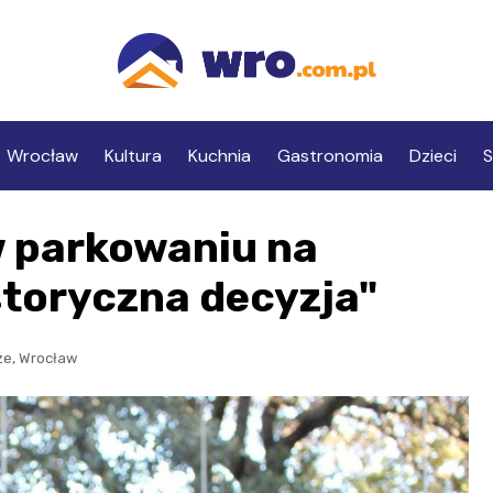
Wrocław
Kultura
Kuchnia
Gastronomia
Dzieci
S
w parkowaniu na
storyczna decyzja"
,
ze
Wrocław