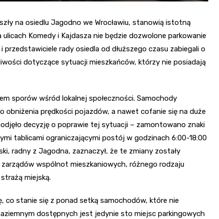
aszły na osiedlu Jagodno we Wrocławiu, stanowią istotną
na ulicach Komedy i Kajdasza nie będzie dozwolone parkowanie
 przedstawiciele rady osiedla od dłuższego czasu zabiegali o
iwości dotyczące sytuacji mieszkańców, którzy nie posiadają
atem sporów wśród lokalnej społeczności. Samochody
obniżenia prędkości pojazdów, a nawet cofanie się na duże
podjęło decyzję o poprawie tej sytuacji – zamontowano znaki
ymi tablicami ograniczającymi postój w godzinach 6:00-18:00
ki, radny z Jagodna, zaznaczył, że te zmiany zostały
, zarządów wspólnot mieszkaniowych, różnego rodzaju
 strażą miejską.
, co stanie się z ponad setką samochodów, które nie
naziemnym dostępnych jest jedynie sto miejsc parkingowych