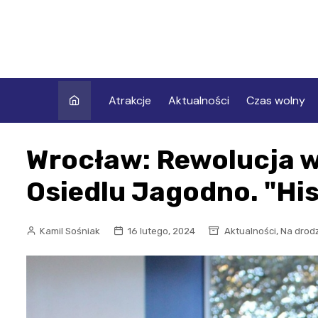
Skip
to
content
Atrakcje
Aktualności
Czas wolny
Wrocław: Rewolucja 
Osiedlu Jagodno. "Hi
,
Kamil Sośniak
16 lutego, 2024
Aktualności
Na drod