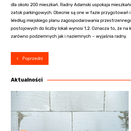
dla około 200 mieszkań. Radny Adamski uspokaja mieszkań
zatok parkingowych. Obecnie są one w fazie przygotowań i
Według miejskiego planu zagospodarowania przestrzennego d
postojowych do liczby lokali wynosi 1,2. Oznacza to, że n
zarówno podziemnych jak i naziemnych – wyjaśnia radny.
Nawigacja
Poprzedni
wpisu
Aktualności