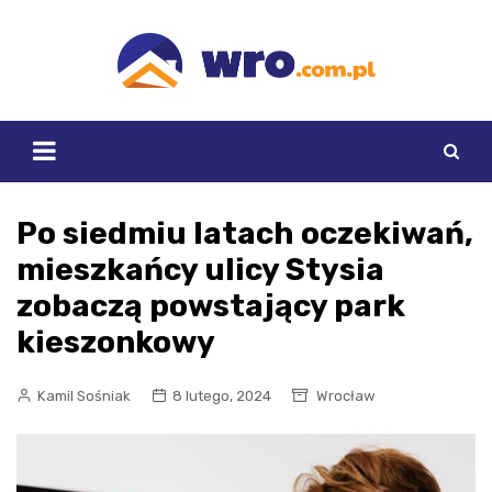
Skip
to
content
Po siedmiu latach oczekiwań,
mieszkańcy ulicy Stysia
zobaczą powstający park
kieszonkowy
Kamil Sośniak
8 lutego, 2024
Wrocław