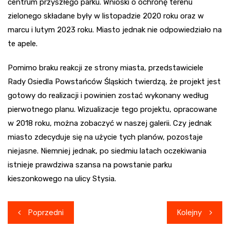
centrum przyszłego parku. Wnioski o ochronę terenu
zielonego składane były w listopadzie 2020 roku oraz w
marcu i lutym 2023 roku. Miasto jednak nie odpowiedziało na
te apele.
Pomimo braku reakcji ze strony miasta, przedstawiciele
Rady Osiedla Powstańców Śląskich twierdzą, że projekt jest
gotowy do realizacji i powinien zostać wykonany według
pierwotnego planu. Wizualizacje tego projektu, opracowane
w 2018 roku, można zobaczyć w naszej galerii. Czy jednak
miasto zdecyduje się na użycie tych planów, pozostaje
niejasne. Niemniej jednak, po siedmiu latach oczekiwania
istnieje prawdziwa szansa na powstanie parku
kieszonkowego na ulicy Stysia.
Nawigacja
Poprzedni
Kolejny
wpisu