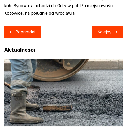
koło Sycowa, a uchodzi do Odry w pobliżu miejscowości
Kotowice, na południe od Wrocławia.
Nawigacja
Poprzedni
Kolejny
wpisu
Aktualności