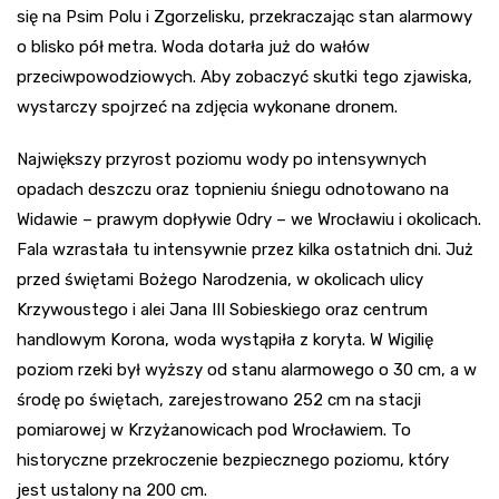
się na Psim Polu i Zgorzelisku, przekraczając stan alarmowy
o blisko pół metra. Woda dotarła już do wałów
przeciwpowodziowych. Aby zobaczyć skutki tego zjawiska,
wystarczy spojrzeć na zdjęcia wykonane dronem.
Największy przyrost poziomu wody po intensywnych
opadach deszczu oraz topnieniu śniegu odnotowano na
Widawie – prawym dopływie Odry – we Wrocławiu i okolicach.
Fala wzrastała tu intensywnie przez kilka ostatnich dni. Już
przed świętami Bożego Narodzenia, w okolicach ulicy
Krzywoustego i alei Jana III Sobieskiego oraz centrum
handlowym Korona, woda wystąpiła z koryta. W Wigilię
poziom rzeki był wyższy od stanu alarmowego o 30 cm, a w
środę po świętach, zarejestrowano 252 cm na stacji
pomiarowej w Krzyżanowicach pod Wrocławiem. To
historyczne przekroczenie bezpiecznego poziomu, który
jest ustalony na 200 cm.