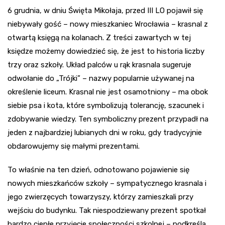
6 grudnia, w dniu Święta Mikołaja, przed III LO pojawił się
niebywały gość – nowy mieszkaniec Wrocławia – krasnal z
otwartą księgą na kolanach. Z treści zawartych w tej
księdze możemy dowiedzieć się, że jest to historia liczby
trzy oraz szkoły. Układ palców u rąk krasnala sugeruje
odwołanie do „Trójki” – nazwy popularnie używanej na
określenie liceum. Krasnal nie jest osamotniony – ma obok
siebie psa i kota, które symbolizują tolerancję, szacunek i
zdobywanie wiedzy. Ten symboliczny prezent przypadł na
jeden z najbardziej lubianych dni w roku, gdy tradycyjnie
obdarowujemy się małymi prezentami.
To właśnie na ten dzień, odnotowano pojawienie się
nowych mieszkańców szkoły – sympatycznego krasnala i
jego zwierzęcych towarzyszy, którzy zamieszkali przy
wejściu do budynku. Tak niespodziewany prezent spotkał
bardzo ciepłe przyjęcie społeczności szkolnej – podkreśla