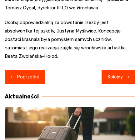
Tomasz Cygal, dyrektor III LO we Wrocławia.
Osobą odpowiedzialną za powstanie rzeźby jest
absolwentka tej szkoły, Justyna Myśliwiec. Koncepcja
postaci krasnala była pomysłem samych uczniów,
natomiast jego realizacją zajęła się wrocławska artystka,
Beata Zwolańska-Hołod.
Nawigacja
Poprzedni
Kolejny
wpisu
Aktualności