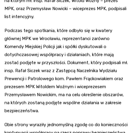
na którym mł. insp. Rafał Siczek, Witold Woźny – prezes
MPK, oraz Przemysław Nowicki – wiceprezes MPK, podpisali
list intencyjny.
Podczas tego spotkania, które odbyło się w kwatery
głównej MPK we Wrocławiu, reprezentanci zarówno
Komendy Miejskiej Policji jak i spółki dyskutowali o
dotychczasowej współpracy i działaniach, które mają
zostać podjęte w przyszłości. Dokument, który podpisali mł.
insp. Rafał Siczek wraz z Zastępcą Naczelnika Wydziału
Prewencji i Patrolowego kom. Pawłem Frąckowiakiem oraz
prezesem MPK Witoldem Woźnym i wiceprezesem
Przemysławem Nowickim, ma na celu określenie obszarów,
na których zostaną podjęte wspólne działania w zakresie
bezpieczeństwa.
Obie strony wyraziły jednomyślną zgodę co do konieczności
kontynuacji współpracy na rzecz poprawy bezpieczeństwa