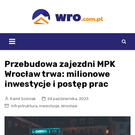
Skip
to
content
Przebudowa zajezdni MPK
Wrocław trwa: milionowe
inwestycje i postęp prac
Kamil Sośniak
24 października, 2023
,
,
infrastruktura
inwestycje
Wrocław