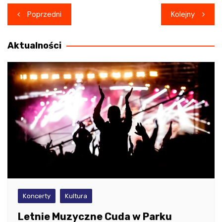
Nawigacja
Poprzedni
Kolejny
wpisu
Aktualności
Koncerty
Kultura
Letnie Muzyczne Cuda w Parku