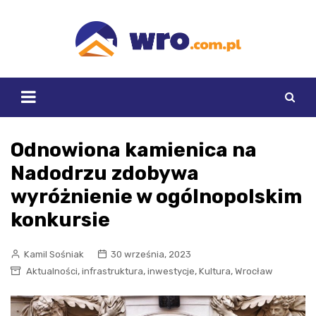
Skip
to
content
Odnowiona kamienica na
Nadodrzu zdobywa
wyróżnienie w ogólnopolskim
konkursie
Kamil Sośniak
30 września, 2023
,
,
,
,
Aktualności
infrastruktura
inwestycje
Kultura
Wrocław