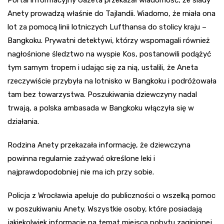
Portal informacyjny Gazeta przekazał wiadomość, że ślady
Anety prowadzą właśnie do Tajlandii. Wiadomo, że miała ona
lot za pomocą linii lotniczych Lufthansa do stolicy kraju –
Bangkoku. Prywatni detektywi, którzy wspomagali również
nagłośnione śledztwo na wyspie Kos, postanowili podążyć
tym samym tropem i udając się za nią, ustalili, że Aneta
rzeczywiście przybyła na lotnisko w Bangkoku i podróżowała
tam bez towarzystwa. Poszukiwania dziewczyny nadal
trwają, a polska ambasada w Bangkoku włączyła się w
działania.
Rodzina Anety przekazała informację, że dziewczyna
powinna regularnie zażywać określone leki i
najprawdopodobniej nie ma ich przy sobie.
Policja z Wrocławia apeluje do publiczności o wszelką pomoc
w poszukiwaniu Anety. Wszystkie osoby, które posiadają
jakiekolwiek informacje na temat miejsca pobytu zaginionej,