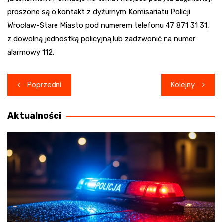
proszone są o kontakt z dyżurnym Komisariatu Policji
Wrocław-Stare Miasto pod numerem telefonu 47 871 31 31,
z dowolną jednostką policyjną lub zadzwonić na numer
alarmowy 112.
Nawigacja
Poprzedni
Kolejny
wpisu
Aktualności