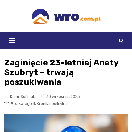
Skip
to
content
Zaginięcie 23-letniej Anety
Szubryt – trwają
poszukiwania
Kamil Sośniak
30 września, 2023
,
Bez kategorii
Kronika policyjna