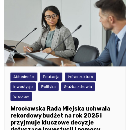
Aktualności
Edukacja
infrastruktura
inwestycje
Polityka
Służba zdrowia
Wrocław
Wrocławska Rada Miejska uchwala
rekordowy budżet na rok 2025 i
przyjmuje kluczowe decyzje
dotyczące inwestycji i pomocy