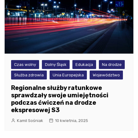
Czas wolny
Dolny Śląsk
Edukacja
Na drodze
Służba zdrowia
Unia Europejska
Województwo
Regionalne służby ratunkowe
sprawdzały swoje umiejętności
podczas ćwiczeń na drodze
ekspresowej S3
Kamil Sośniak
10 kwietnia, 2025