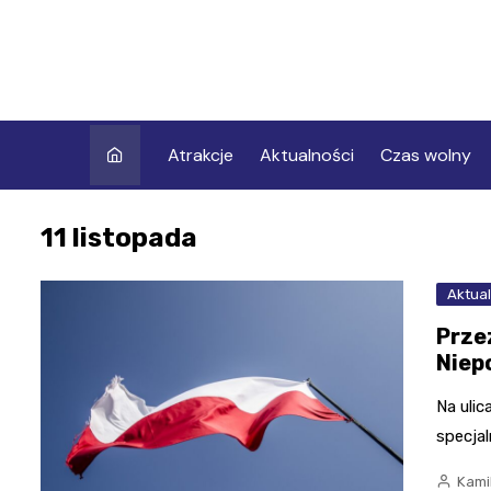
Skip
to
content
Atrakcje
Aktualności
Czas wolny
11 listopada
Aktual
Prze
Niep
Na uli
specja
Kami