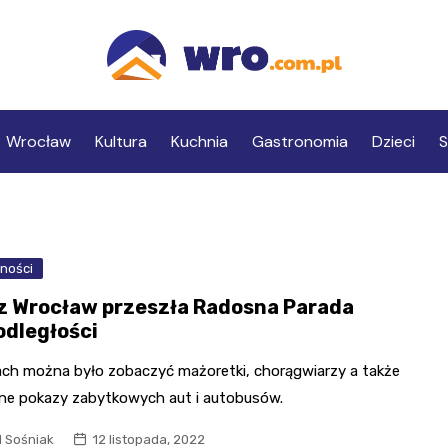
Wrocław
Kultura
Kuchnia
Gastronomia
Dzieci
S
ności
z Wrocław przeszła Radosna Parada
odległości
cach można było zobaczyć mażoretki, chorągwiarzy a także
lne pokazy zabytkowych aut i autobusów.
l Sośniak
12 listopada, 2022