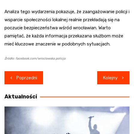
Analiza tego wydarzenia pokazuje, że zaangażowanie policji i
wsparcie społeczności lokalnej realnie przekładają się na
poczucie bezpieczeństwa wśród wrocławian. Warto
pamiętać, że każda informacja przekazana służbom może
mieć kluczowe znaczenie w podobnych sytuacjach.
Źródło: facebook.com/wroclawska.policja
Nawigacja
Poprzedni
Kolejny
wpisu
Aktualności