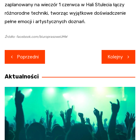
zaplanowany na wieczór 1 czerwca w Hali Stulecia łączy
różnorodne techniki, tworząc wyjątkowe doświadczenie
pełne emocji i artystycznych doznań.
Źródło: facebook.com/biuroprasoweUMW
Nawigacja
Poprzedni
Kolejny
wpisu
Aktualności