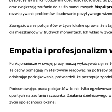
bezpieczeństwa. Ich codzienna obecność i gotowość do 
oraz zwiększają zaufanie do służb mundurowych.
Współpra
rozwiązywanie problemów i budowanie pozytywnego wizerun
Zaangażowanie policjantów w życie lokalne sprawia, że stają
dla mieszkańców w trudnych momentach. Ich wkład w życie 
Empatia i profesjonalizm 
Funkcjonariusze w swojej pracy muszą wykazywać się nie ty
Te cechy pomagają im efektywnie reagować na potrzeby obyw
odbierając podziękowania, potwierdził, że postępuje zgodni
Podsumowując, praca policjantów to nie tylko egzekwowanie
opartych na zaufaniu i szacunku. Działania dzielnicowego w J
życiu społeczności lokalnej.