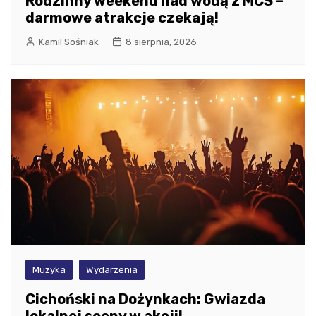
Rodzinny weekend nad wodą z MCS –
darmowe atrakcje czekają!
Kamil Sośniak
8 sierpnia, 2026
Muzyka
Wydarzenia
Cichoński na Dożynkach: Gwiazda