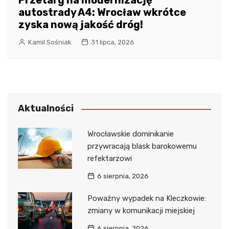
Przetarg na modernizację
autostrady A4: Wrocław wkrótce
zyska nową jakość dróg!
Kamil Sośniak
31 lipca, 2026
Aktualności
Wrocławskie dominikanie
przywracają blask barokowemu
refektarzowi
6 sierpnia, 2026
Poważny wypadek na Kleczkowie:
zmiany w komunikacji miejskiej
6 sierpnia, 2026