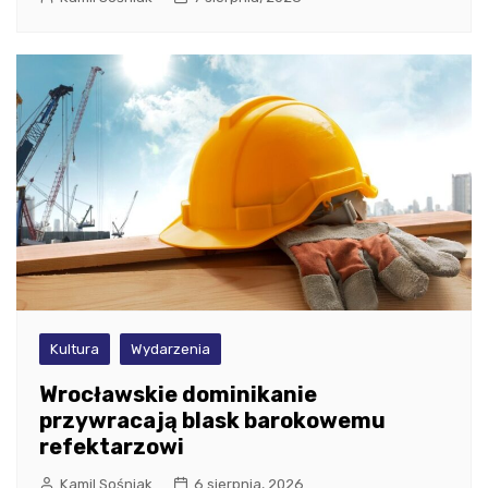
Kultura
Wydarzenia
Wrocławskie dominikanie
przywracają blask barokowemu
refektarzowi
Kamil Sośniak
6 sierpnia, 2026