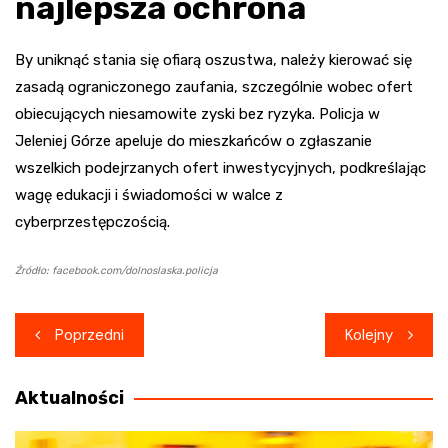
najlepsza ochrona
By uniknąć stania się ofiarą oszustwa, należy kierować się
zasadą ograniczonego zaufania, szczególnie wobec ofert
obiecujących niesamowite zyski bez ryzyka. Policja w
Jeleniej Górze apeluje do mieszkańców o zgłaszanie
wszelkich podejrzanych ofert inwestycyjnych, podkreślając
wagę edukacji i świadomości w walce z
cyberprzestępczością.
Źródło: facebook.com/dolnoslaska.policja
Nawigacja
Poprzedni
Kolejny
wpisu
Aktualności