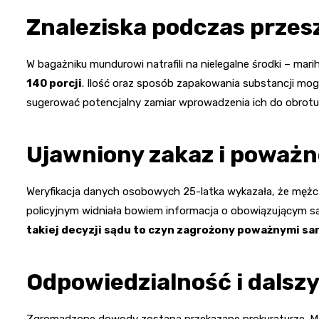
Znaleziska podczas prze
W bagażniku mundurowi natrafili na nielegalne środki – mari
140 porcji
. Ilość oraz sposób zapakowania substancji mog
sugerować potencjalny zamiar wprowadzenia ich do obrotu
Ujawniony zakaz i poważn
Weryfikacja danych osobowych 25-latka wykazała, że mężc
policyjnym widniała bowiem informacja o obowiązującym 
takiej decyzji sądu to czyn zagrożony poważnymi sa
Odpowiedzialność i dalsz
Zgromadzone dowody zostaną przekazane prokuraturze. M