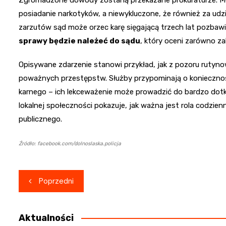
posiadanie narkotyków, a niewykluczone, że również za udz
zarzutów sąd może orzec karę sięgającą trzech lat pozbaw
sprawy będzie należeć do sądu
, który oceni zarówno zak
Opisywane zdarzenie stanowi przykład, jak z pozoru ruty
poważnych przestępstw. Służby przypominają o koniecznoś
karnego – ich lekceważenie może prowadzić do bardzo dotk
lokalnej społeczności pokazuje, jak ważna jest rola codzi
publicznego.
Źródło: facebook.com/dolnoslaska.policja
Nawigacja
Poprzedni
wpisu
Aktualności