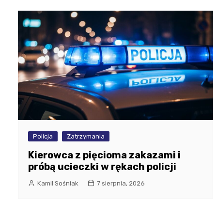
Policja
Zatrzymania
Kierowca z pięcioma zakazami i
próbą ucieczki w rękach policji
Kamil Sośniak
7 sierpnia, 2026