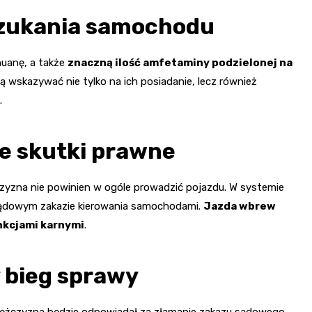
szukania samochodu
huanę, a także
znaczną ilość amfetaminy podzielonej na
ą wskazywać nie tylko na ich posiadanie, lecz również
.
e skutki prawne
zyzna nie powinien w ogóle prowadzić pojazdu. W systemie
sądowym zakazie kierowania samochodami.
Jazda wbrew
nkcjami karnymi
.
y bieg sprawy
ężczyzna będzie odpowiadał za złamanie zakazu sądowego,