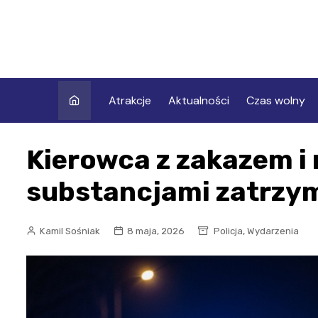
Skip
to
content
Atrakcje
Aktualności
Czas wolny
Kierowca z zakazem i 
substancjami zatrzym
,
Kamil Sośniak
8 maja, 2026
Policja
Wydarzenia