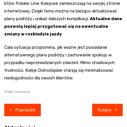
które Polskie Linie Kolejowe zamieszczają na swojej stronie
internetowej. Dzięki temu można na bieżąco aktualizować
plany podróży i unikać dalszych komplikacji.
Aktualne dane
pozwolą lepiej przygotować się na ewentualne
zmiany w rozkładzie jazdy
.
Cała sytuacja przypomina, jak ważne jest posiadanie
alternatywnego planu podróży i zachowanie spokoju w
przypadku nieprzewidzianych zdarzeń. Mimo chwilowych
trudności, Koleje Dolnośląskie starają się minimalizować
niedogodności dla swoich klientów.
Źródło: wroclaw.pl
Nawigacja
Poprzedni
Kolejny
wpisu