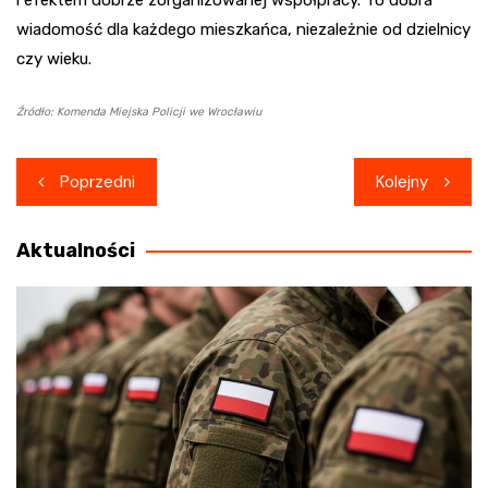
wiadomość dla każdego mieszkańca, niezależnie od dzielnicy
czy wieku.
Źródło: Komenda Miejska Policji we Wrocławiu
Nawigacja
Poprzedni
Kolejny
wpisu
Aktualności