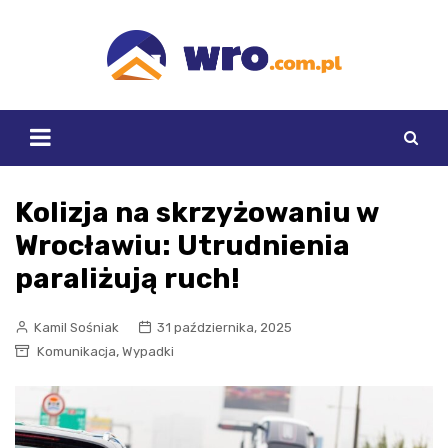
Skip
to
content
Kolizja na skrzyżowaniu w
Wrocławiu: Utrudnienia
paraliżują ruch!
Kamil Sośniak
31 października, 2025
,
Komunikacja
Wypadki