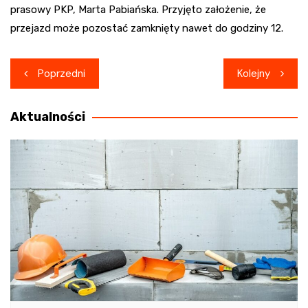
prasowy PKP, Marta Pabiańska. Przyjęto założenie, że
przejazd może pozostać zamknięty nawet do godziny 12.
Nawigacja
Poprzedni
Kolejny
wpisu
Aktualności