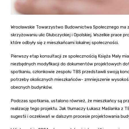
Wrocławskie Towarzystwo Budownictwa Społecznego ma zami
skrzyżowaniu ulic Głubczyckiej i Opolskiej. Wszelkie prace 
które odbyły się z mieszkańcami lokalnej społeczności.
Pierwszy etap konsultacji ze społecznością Księża Mały mi
niezbędnych modyfikacji do dokumentów projektowych dot
spotkaniu, członkowie zespołu TBS przedstawili swoją kon
potrzeby okolicznych mieszkańców- zmniejszenie wysokości
obecnych budynków.
Podczas spotkania, ustalono również, że mieszkańcy są prz
realizację tego projektu. Jak tłumaczy Łukasz Maślanka z
sugestii i oczekiwań w dalszym procesie projektowania budyn