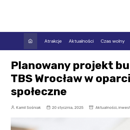
Skip
to
content
Atrakcje
Aktualności
Czas wolny
Planowany projekt b
TBS Wrocław w oparci
społeczne
,
Kamil Sośniak
20 stycznia, 2025
Aktualności
inwes