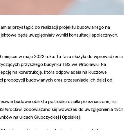
ar przystąpić do realizacji projektu budowlanego na
projektowe będą uwzględniały wyniki konsultacji społecznych,
ał miejsce w maju 2022 roku. Ta faza służyła do wprowadzenia
yczących przyszłego budynku TBS we Wrocławiu. Na
cepcję na konstrukcję, która odpowiadała na kluczowe
 propozycji budowlanych oraz przesunięcie ich dalej od
eciwni budowie obiektu pośrodku działki przeznaczonej na
 TBS Wrocław, zobowiązano się wówczas do uwzględnienia tych
ków na ulicach Głubczyckiej i Opolskiej.