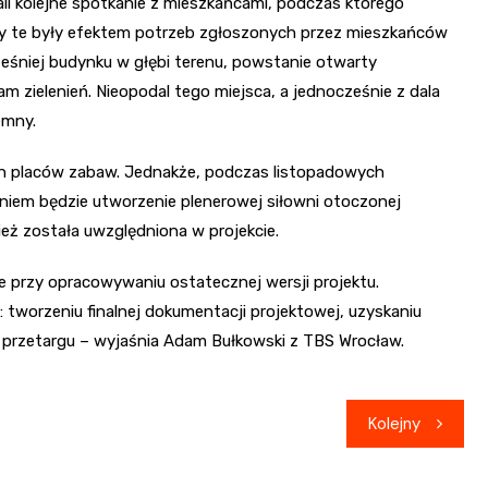
ali kolejne spotkanie z mieszkańcami, podczas którego
y te były efektem potrzeb zgłoszonych przez mieszkańców
eśniej budynku w głębi terenu, powstanie otwarty
 zielenień. Nieopodal tego miejsca, a jednocześnie z dala
emny.
 placów zabaw. Jednakże, podczas listopadowych
aniem będzie utworzenie plenerowej siłowni otoczonej
ież została uwzględniona w projekcie.
przy opracowywaniu ostatecznej wersji projektu.
: tworzeniu finalnej dokumentacji projektowej, uzyskaniu
rzetargu – wyjaśnia Adam Bułkowski z TBS Wrocław.
Kolejny