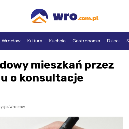
Wrocław
Kultura
Kuchnia
Gastronomia
Dzieci
S
udowy mieszkań przez
u o konsultacje
,
tycje
Wrocław