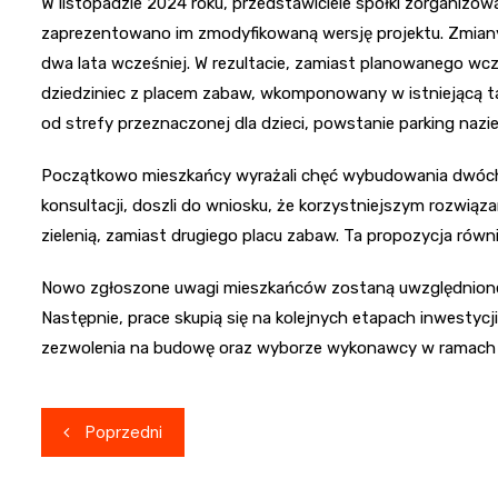
W listopadzie 2024 roku, przedstawiciele spółki zorganizow
zaprezentowano im zmodyfikowaną wersję projektu. Zmian
dwa lata wcześniej. W rezultacie, zamiast planowanego wcz
dziedziniec z placem zabaw, wkomponowany w istniejącą tam
od strefy przeznaczonej dla dzieci, powstanie parking nazi
Początkowo mieszkańcy wyrażali chęć wybudowania dwóch
konsultacji, doszli do wniosku, że korzystniejszym rozwiąz
zielenią, zamiast drugiego placu zabaw. Ta propozycja równ
Nowo zgłoszone uwagi mieszkańców zostaną uwzględnione 
Następnie, prace skupią się na kolejnych etapach inwestycji
zezwolenia na budowę oraz wyborze wykonawcy w ramach p
Nawigacja
Poprzedni
wpisu