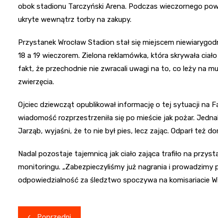
obok stadionu Tarczyński Arena. Podczas wieczornego pow
ukryte wewnątrz torby na zakupy.
Przystanek Wrocław Stadion stał się miejscem niewiarygodn
18 a 19 wieczorem. Zielona reklamówka, która skrywała ciało
fakt, że przechodnie nie zwracali uwagi na to, co leży na
zwierzęcia.
Ojciec dziewcząt opublikował informację o tej sytuacji na 
wiadomość rozprzestrzeniła się po mieście jak pożar. Jednak
Jarząb, wyjaśni, że to nie był pies, lecz zając. Odparł też
Nadal pozostaje tajemnicą jak ciało zająca trafiło na przys
monitoringu. „Zabezpieczyliśmy już nagrania i prowadzimy p
odpowiedzialność za śledztwo spoczywa na komisariacie W
Nawigacja
Poprzedni