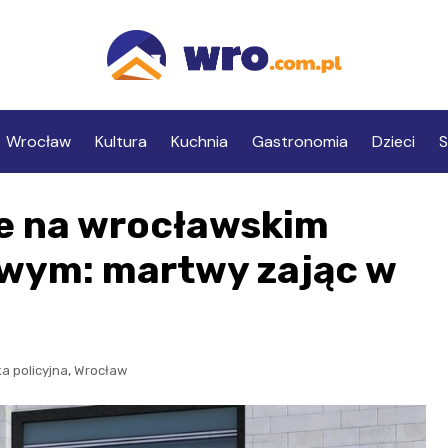
Wrocław
Kultura
Kuchnia
Gastronomia
Dzieci
S
ie na wrocławskim
wym: martwy zając w
,
ka policyjna
Wrocław