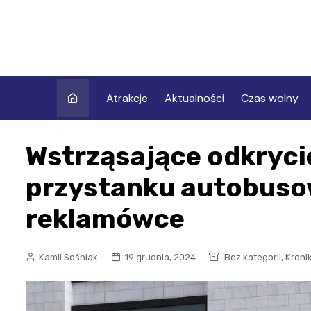
Skip
to
content
Atrakcje
Aktualności
Czas wolny
Wstrząsające odkryc
przystanku autobuso
reklamówce
,
Kamil Sośniak
19 grudnia, 2024
Bez kategorii
Kroni