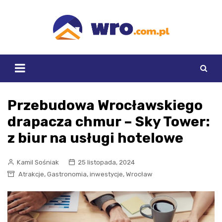
Skip
to
content
Przebudowa Wrocławskiego
drapacza chmur – Sky Tower:
z biur na usługi hotelowe
Kamil Sośniak
25 listopada, 2024
,
,
,
Atrakcje
Gastronomia
inwestycje
Wrocław