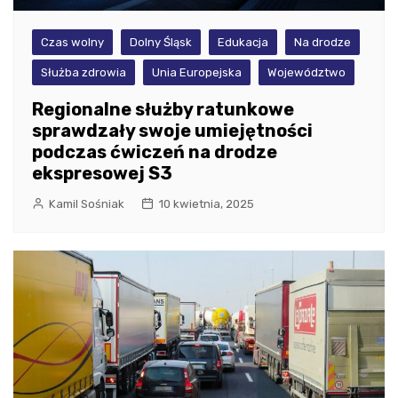
Czas wolny
Dolny Śląsk
Edukacja
Na drodze
Służba zdrowia
Unia Europejska
Województwo
Regionalne służby ratunkowe
sprawdzały swoje umiejętności
podczas ćwiczeń na drodze
ekspresowej S3
Kamil Sośniak
10 kwietnia, 2025