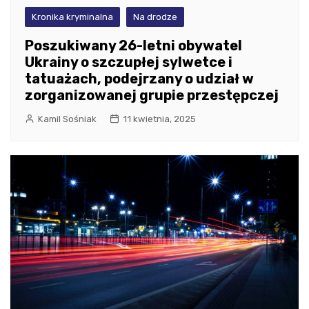
Kronika kryminalna
Na drodze
Poszukiwany 26-letni obywatel
Ukrainy o szczupłej sylwetce i
tatuażach, podejrzany o udział w
zorganizowanej grupie przestępczej
Kamil Sośniak
11 kwietnia, 2025