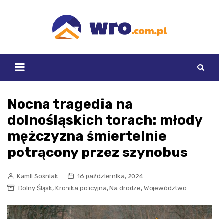
Skip
to
content
Nocna tragedia na
dolnośląskich torach: młody
mężczyzna śmiertelnie
potrącony przez szynobus
Kamil Sośniak
16 października, 2024
,
,
,
Dolny Śląsk
Kronika policyjna
Na drodze
Województwo