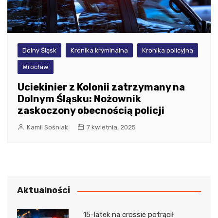
Dolny Śląsk
Kronika kryminalna
Kronika policyjna
Wrocław
Uciekinier z Kolonii zatrzymany na
Dolnym Śląsku: Nożownik
zaskoczony obecnością policji
Kamil Sośniak
7 kwietnia, 2025
Aktualności
15-latek na crossie potrącił