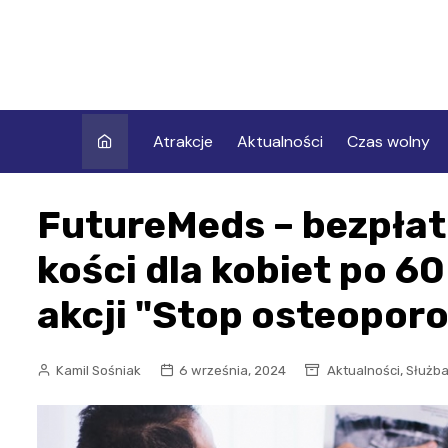
Skip
to
content
Atrakcje
Aktualności
Czas wolny
FutureMeds – bezpłat
kości dla kobiet po 6
akcji "Stop osteoporo
,
Kamil Sośniak
6 września, 2024
Aktualności
Służba