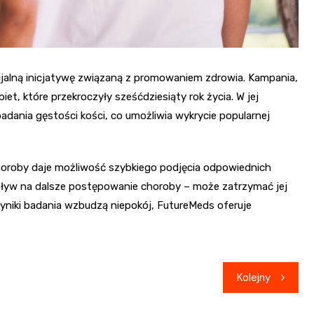
alną inicjatywę związaną z promowaniem zdrowia. Kampania,
t, które przekroczyły sześćdziesiąty rok życia. W jej
dania gęstości kości, co umożliwia wykrycie popularnej
roby daje możliwość szybkiego podjęcia odpowiednich
ływ na dalsze postępowanie choroby – może zatrzymać jej
wyniki badania wzbudzą niepokój, FutureMeds oferuje
Kolejny