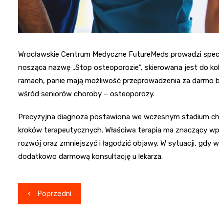
Wrocławskie Centrum Medyczne FutureMeds prowadzi specj
nosząca nazwę „Stop osteoporozie”, skierowana jest do kobie
ramach, panie mają możliwość przeprowadzenia za darmo ba
wśród seniorów choroby – osteoporozy.
Precyzyjna diagnoza postawiona we wczesnym stadium cho
kroków terapeutycznych. Właściwa terapia ma znaczący wp
rozwój oraz zmniejszyć i łagodzić objawy. W sytuacji, gdy 
dodatkowo darmową konsultację u lekarza.
Nawigacja
Poprzedni
wpisu