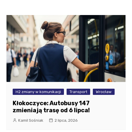
H2 zmiany w komunikacji
Transport
Wrocław
Kłokoczyce: Autobusy 147
zmieniają trasę od 6 lipca!
Kamil Sośniak
2 lipca, 2026