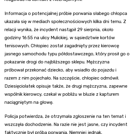
Informacja o potencjalnej próbie porwania słabego chłopca
ukazała się w mediach społecznościowych kilka dni temu. Z
relacji wynika, że incydent nastąpił 29 sierpnia, około
godziny 16:55 na ulicy Mulickiej, w sąsiedztwie kortów
tenisowych. Chłopiec został zagadnięty przez kierowcę
jasnego samochodu typu półdostawczego, który prosił go o
pokazanie drogi do najbliższego sklepu. Mężczyzna
próbował przekonać dziecko, aby wsiadło do pojazdu i
razem z nim pojechało. Na szczęście, chłopiec odmówił.
Dziesięciolatek opisuje także, że drugi mężczyzna, zapewne
wspólnik kierowcy, czekał w pobliżu w bluzie z kapturem
naciągniętym na głowę.
Policja potwierdza, że otrzymała zgłoszenie na ten temat i
wszczęła dochodzenie. Na razie nie jest jasne, czy incydent
faktycznie był próbą porwania. Niemniej jednak,