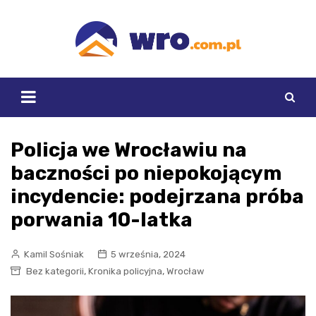
Skip
to
content
Policja we Wrocławiu na
baczności po niepokojącym
incydencie: podejrzana próba
porwania 10-latka
Kamil Sośniak
5 września, 2024
,
,
Bez kategorii
Kronika policyjna
Wrocław