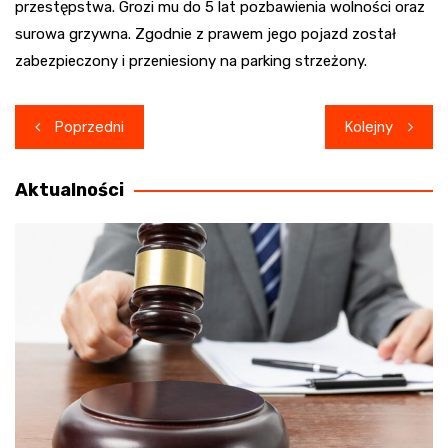
przestępstwa. Grozi mu do 5 lat pozbawienia wolności oraz
surowa grzywna. Zgodnie z prawem jego pojazd został
zabezpieczony i przeniesiony na parking strzeżony.
Nawigacja
Poprzedni
Kolejny
wpisu
Aktualności