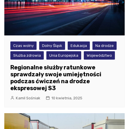
Czas wolny
Dolny Śląsk
Edukacja
Na drodze
Służba zdrowia
Unia Europejska
Województwo
Regionalne służby ratunkowe
sprawdzały swoje umiejętności
podczas ćwiczeń na drodze
ekspresowej S3
Kamil Sośniak
10 kwietnia, 2025