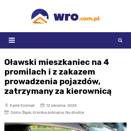
Skip
to
content
Oławski mieszkaniec na 4
promilach i z zakazem
prowadzenia pojazdów,
zatrzymany za kierownicą
Kamil Sośniak
12 sierpnia, 2024
,
,
Dolny Śląsk
Kronika policyjna
Na drodze