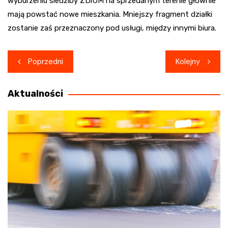
wyburzeniu siedziby ZDiUM na sprzedanym terenie głównie
mają powstać nowe mieszkania. Mniejszy fragment działki
zostanie zaś przeznaczony pod usługi, między innymi biura.
Nawigacja
Poprzedni
Kolejny
wpisu
Aktualności