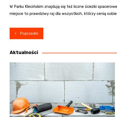
W Parku Klecińskim znajdują się też liczne ścieżki spacerow
miejsce to prawdziwy raj dla wszystkich, którzy cenią sob
Nawigacja
Poprzedni
wpisu
Aktualności