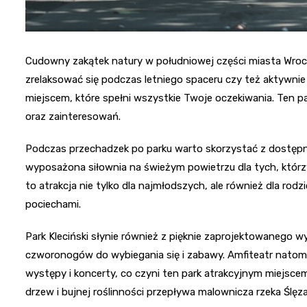
Cudowny zakątek natury w południowej części miasta Wrocł
zrelaksować się podczas letniego spaceru czy też aktywnie 
miejscem, które spełni wszystkie Twoje oczekiwania. Ten p
oraz zainteresowań.
Podczas przechadzek po parku warto skorzystać z dostępnej 
wyposażona siłownia na świeżym powietrzu dla tych, którzy
to atrakcja nie tylko dla najmłodszych, ale również dla ro
pociechami.
Park Kleciński słynie również z pięknie zaprojektowanego wy
czworonogów do wybiegania się i zabawy. Amfiteatr natomi
występy i koncerty, co czyni ten park atrakcyjnym miejsce
drzew i bujnej roślinności przepływa malownicza rzeka Ślęza