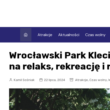
Skip
to
content
Atrakcje
Aktualności
Czas wolny
Wrocławski Park Kleci
na relaks, rekreację i
,
,
Kamil Sośniak
22 lipca, 2024
Atrakcje
Czas wolny