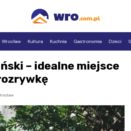
Wrocław
Kultura
Kuchnia
Gastronomia
Dzieci
S
ński – idealne miejsce
 rozrywkę
Wrocław