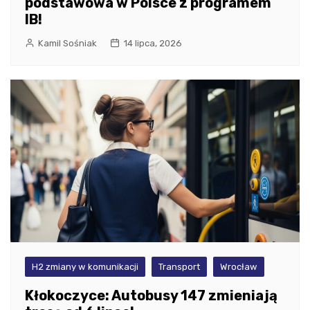
podstawowa w Polsce z programem
IB!
Kamil Sośniak
14 lipca, 2026
H2 zmiany w komunikacji
Transport
Wrocław
Kłokoczyce: Autobusy 147 zmieniają