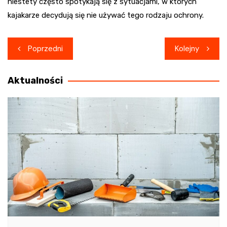
niestety często spotykają się z sytuacjami, w których
kajakarze decydują się nie używać tego rodzaju ochrony.
Nawigacja
Poprzedni
Kolejny
wpisu
Aktualności