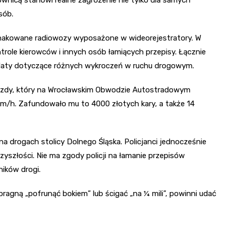
sób.
oznakowane radiowozy wyposażone w wideorejestratory. W
role kierowców i innych osób łamiących przepisy. Łącznie
ndaty dotyczące różnych wykroczeń w ruchu drogowym.
 jazdy, który na Wrocławskim Obwodzie Autostradowym
km/h. Zafundowało mu to 4000 złotych kary, a także 14
a drogach stolicy Dolnego Śląska. Policjanci jednocześnie
yszłości. Nie ma zgody policji na łamanie przepisów
ików drogi.
 pragną „pofrunąć bokiem” lub ścigać „na ¼ mili”, powinni udać