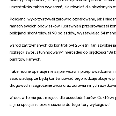
uczestników takich wydarzeń, ale również dla niewinnych o
Policjanci wykorzystywali zarówno oznakowane, jak i nie
ramach swoich obowiązków i uprawnień przeprowadzali kont
policjanci skontrolowali 90 pojazdów, wystawiając 34 ma
Wśród zatrzymanych do kontroli był 25-letni fan szybkiej
rozkręcił swój „stuningowany” mercedes do prędkości 188 
punktów karnych.
Takie nocne operacje nie są pierwszymi przeprowadzanymi n
zapowiadają, że będą kontynuować tego rodzaju akcje w prz
drogowych i zagrożenie życia oraz zdrowia innych użytkown
Wrocław to nie jest miejsce dla pseudodrifterów. Ci, którzy
się na specjalnie przeznaczone do tego tory wyścigowe!