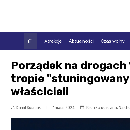
Skip
to
content
Atrakcje
Aktualności
Czas wolny
Porządek na drogach 
tropie "stuningowanyc
właścicieli
,
Kamil Sośniak
7 maja, 2024
Kronika policyjna
Na dr