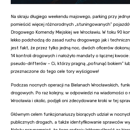
Na skraju długiego weekendu majowego, parking przy jedn
pomieścić więcej różnorodnych „stuningowanych” pojazdów.
Drogowego Komendy Miejskiej we Wrocławiu. W toku 90 kon
lekko podchodzą do zasad ruchu drogowego jak i technicz
jest fakt, że przez tylko jedną noc, dwóch oficerów doko
14 kontroli drogowych i nałożyło mandaty o łącznej kwocie 
pseudo-drifterów – Ci, którzy pragną „pofrunąć bokiem” lub 
przeznaczone do tego cele tory wyścigowe!
Podczas nocnych operacji na Bielanach Wrocławskich, funkc
drogowych. Po raz kolejny, w odpowiedzi na wiadomości o n
Wrocławia i okolic, podjęli oni zdecydowane kroki w tej spraw
Głównym celem funkcjonariuszy biorących udział w nocny
publicznych drogach, a także identyfikowanie sprawców wy
Należy przypomnieć, że tego rodzaju lekkomyślność za kier