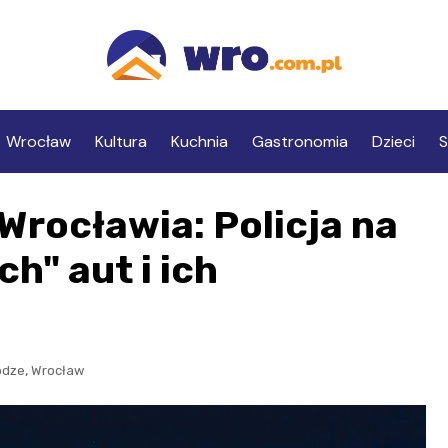
Wrocław
Kultura
Kuchnia
Gastronomia
Dzieci
S
Wrocławia: Policja na
h" aut i ich
,
odze
Wrocław