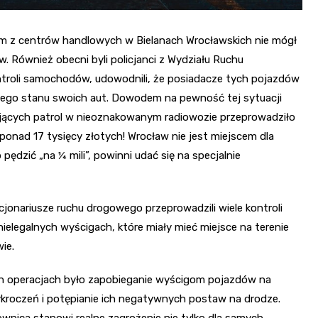
ym z centrów handlowych w Bielanach Wrocławskich nie mógł
 Również obecni byli policjanci z Wydziału Ruchu
troli samochodów, udowodnili, że posiadacze tych pojazdów
nego stanu swoich aut. Dowodem na pewność tej sytuacji
nujących patrol w nieoznakowanym radiowozie przeprowadziło
ponad 17 tysięcy złotych! Wrocław nie jest miejscem dla
pędzić „na ¼ mili”, powinni udać się na specjalnie
jonariusze ruchu drogowego przeprowadzili wiele kontroli
ielegalnych wyścigach, które miały mieć miejsce na terenie
ie.
ch operacjach było zapobieganie wyścigom pojazdów na
kroczeń i potępianie ich negatywnych postaw na drodze.
ownicą stanowi realne zagrożenie nie tylko dla samych