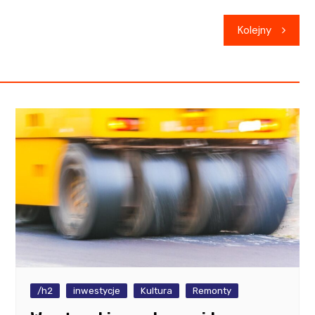
Kolejny
/h2
inwestycje
Kultura
Remonty