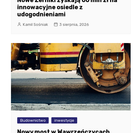
Nowe Żerniki zyskają 66 mln zł na
innowacyjne osiedle z
udogodnieniami
Kamil Sośniak
3 sierpnia, 2026
Budownictwo
inwestycje
Nowy most w Wawrzeńczycach