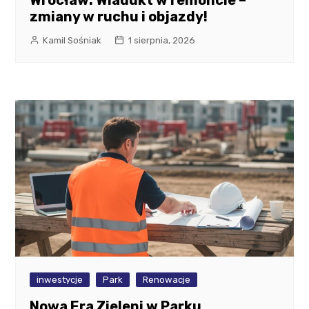
Wrocław: Wiadukt w remoncie –
zmiany w ruchu i objazdy!
Kamil Sośniak
1 sierpnia, 2026
inwestycje
Park
Renowacje
Nowa Era Zieleni w Parku