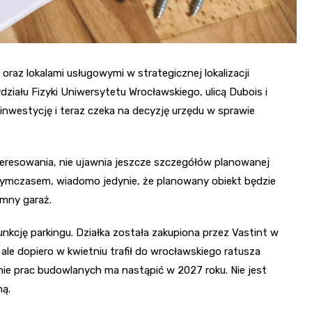
oraz lokalami usługowymi w strategicznej lokalizacji
iału Fizyki Uniwersytetu Wrocławskiego, ulicą Dubois i
inwestycję i teraz czeka na decyzję urzędu w sprawie
eresowania, nie ujawnia jeszcze szczegółów planowanej
Tymczasem, wiadomo jedynie, że planowany obiekt będzie
emny garaż.
unkcję parkingu. Działka została zakupiona przez Vastint w
ale dopiero w kwietniu trafił do wrocławskiego ratusza
e prac budowlanych ma nastąpić w 2027 roku. Nie jest
ną.