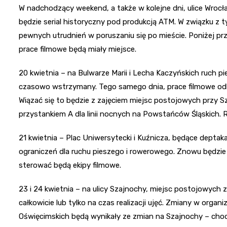
W nadchodzący weekend, a także w kolejne dni, ulice Wroc
będzie serial historyczny pod produkcją ATM. W związku z t
pewnych utrudnień w poruszaniu się po mieście. Poniżej p
prace filmowe będą miały miejsce.
20 kwietnia – na Bulwarze Marii i Lecha Kaczyńskich ruch 
czasowo wstrzymany. Tego samego dnia, prace filmowe od
Wiązać się to będzie z zajęciem miejsc postojowych przy 
przystankiem A dla linii nocnych na Powstańców Śląskich.
21 kwietnia – Plac Uniwersytecki i Kuźnicza, będące dept
ograniczeń dla ruchu pieszego i rowerowego. Znowu będzie 
sterować będą ekipy filmowe.
23 i 24 kwietnia – na ulicy Szajnochy, miejsc postojowych
całkowicie lub tylko na czas realizacji ujęć. Zmiany w organiz
Oświęcimskich będą wynikały ze zmian na Szajnochy – chodz