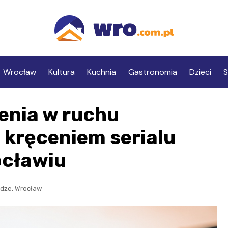
Wrocław
Kultura
Kuchnia
Gastronomia
Dzieci
S
enia w ruchu
kręceniem serialu
ocławiu
,
odze
Wrocław