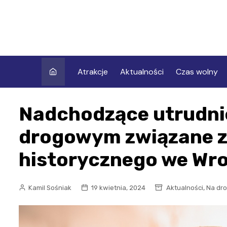
Skip
to
content
Atrakcje
Aktualności
Czas wolny
Nadchodzące utrudni
drogowym związane z 
historycznego we Wr
,
Kamil Sośniak
19 kwietnia, 2024
Aktualności
Na dr