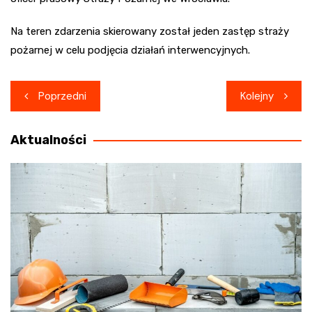
Na teren zdarzenia skierowany został jeden zastęp straży
pożarnej w celu podjęcia działań interwencyjnych.
Nawigacja
Poprzedni
Kolejny
wpisu
Aktualności