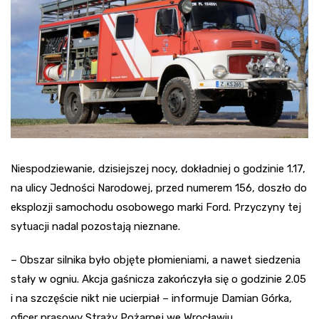
Niespodziewanie, dzisiejszej nocy, dokładniej o godzinie 1.17,
na ulicy Jedności Narodowej, przed numerem 156, doszło do
eksplozji samochodu osobowego marki Ford. Przyczyny tej
sytuacji nadal pozostają nieznane.
– Obszar silnika było objęte płomieniami, a nawet siedzenia
stały w ogniu. Akcja gaśnicza zakończyła się o godzinie 2.05
i na szczęście nikt nie ucierpiał – informuje Damian Górka,
oficer prasowy Straży Pożarnej we Wrocławiu.