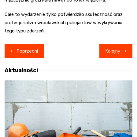
mężczyźnie grozi kara nawet do 10 lat więzienia.
Całe to wydarzenie tylko potwierdziło skuteczność oraz
profesjonalizm wrocławskich policjantów w wykrywaniu
tego typu zdarzeń.
Nawigacja
Poprzedni
Kolejny
wpisu
Aktualności