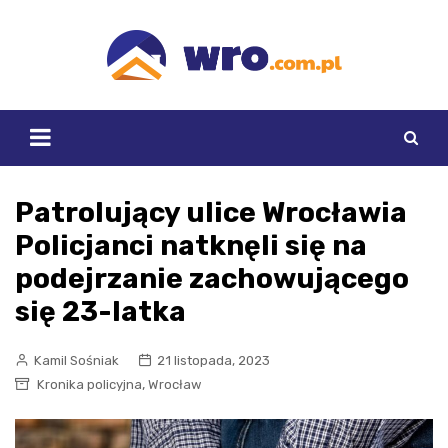
Skip
to
content
Patrolujący ulice Wrocławia
Policjanci natknęli się na
podejrzanie zachowującego
się 23-latka
Kamil Sośniak
21 listopada, 2023
,
Kronika policyjna
Wrocław