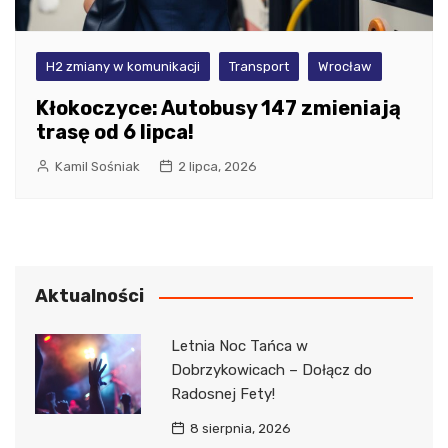
H2 zmiany w komunikacji
Transport
Wrocław
Kłokoczyce: Autobusy 147 zmieniają
trasę od 6 lipca!
Kamil Sośniak
2 lipca, 2026
Aktualności
Letnia Noc Tańca w
Dobrzykowicach – Dołącz do
Radosnej Fety!
8 sierpnia, 2026