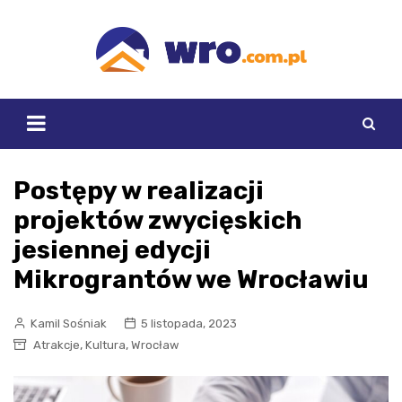
Skip
to
content
Postępy w realizacji
projektów zwycięskich
jesiennej edycji
Mikrograntów we Wrocławiu
Kamil Sośniak
5 listopada, 2023
,
,
Atrakcje
Kultura
Wrocław