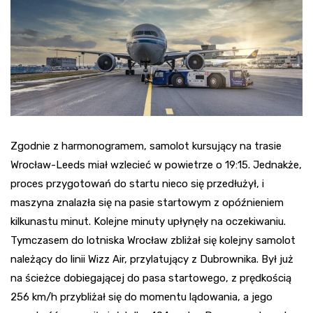
Zgodnie z harmonogramem, samolot kursujący na trasie
Wrocław-Leeds miał wzlecieć w powietrze o 19:15. Jednakże,
proces przygotowań do startu nieco się przedłużył, i
maszyna znalazła się na pasie startowym z opóźnieniem
kilkunastu minut. Kolejne minuty upłynęły na oczekiwaniu.
Tymczasem do lotniska Wrocław zbliżał się kolejny samolot
należący do linii Wizz Air, przylatujący z Dubrownika. Był już
na ścieżce dobiegającej do pasa startowego, z prędkością
256 km/h przybliżał się do momentu lądowania, a jego