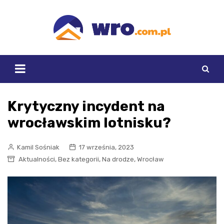
Skip
to
content
Krytyczny incydent na
wrocławskim lotnisku?
Kamil Sośniak
17 września, 2023
,
,
,
Aktualności
Bez kategorii
Na drodze
Wrocław