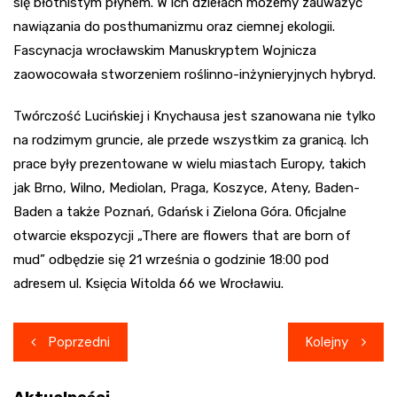
się błotnistym płynem. W ich dziełach możemy zauważyć
nawiązania do posthumanizmu oraz ciemnej ekologii.
Fascynacja wrocławskim Manuskryptem Wojnicza
zaowocowała stworzeniem roślinno-inżynieryjnych hybryd.
Twórczość Lucińskiej i Knychausa jest szanowana nie tylko
na rodzimym gruncie, ale przede wszystkim za granicą. Ich
prace były prezentowane w wielu miastach Europy, takich
jak Brno, Wilno, Mediolan, Praga, Koszyce, Ateny, Baden-
Baden a także Poznań, Gdańsk i Zielona Góra. Oficjalne
otwarcie ekspozycji „There are flowers that are born of
mud” odbędzie się 21 września o godzinie 18:00 pod
adresem ul. Księcia Witolda 66 we Wrocławiu.
Nawigacja
Poprzedni
Kolejny
wpisu