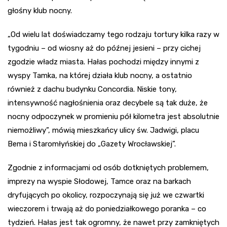
głośny klub nocny.
„Od wielu lat doświadczamy tego rodzaju tortury kilka razy w
tygodniu – od wiosny aż do późnej jesieni – przy cichej
zgodzie władz miasta. Hałas pochodzi między innymi z
wyspy Tamka, na której działa klub nocny, a ostatnio
również z dachu budynku Concordia. Niskie tony,
intensywność nagłośnienia oraz decybele są tak duże, że
nocny odpoczynek w promieniu pół kilometra jest absolutnie
niemożliwy”, mówią mieszkańcy ulicy św. Jadwigi, placu
Bema i Staromłyńskiej do „Gazety Wrocławskiej”.
Zgodnie z informacjami od osób dotkniętych problemem,
imprezy na wyspie Słodowej, Tamce oraz na barkach
dryfujących po okolicy, rozpoczynają się już we czwartki
wieczorem i trwają aż do poniedziałkowego poranka – co
tydzień. Hałas jest tak ogromny, że nawet przy zamkniętych