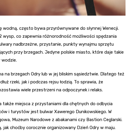
urę wodną, często bywa przyrównywane do słynnej Wenecji.
 12 wysp, co zapewnia różnorodność możliwości spędzania
bulwary nadbrzeżne, przystanie, punkty wynajmu sprzętu
ących przy brzegach. Jedyne polskie miasto, które daje takie
y wodzie.
 na brzegach Odry lub w jej bliskim sąsiedztwie. Dlatego też
ż rzeki, jak i podczas rejsu łodzią. To sprawia, że
ozostawia wiele przestrzeni na odpoczynek i relaks.
 także miejsca z przystaniami dla chętnych do odbycia
ańców i turystów jest bulwar Xawerego Dunikowskiego. W
Targowa, Muzeum Narodowe z abakanami czy Bastion Ceglarski.
, jak choćby corocznie organizowany Dzień Odry w maju.