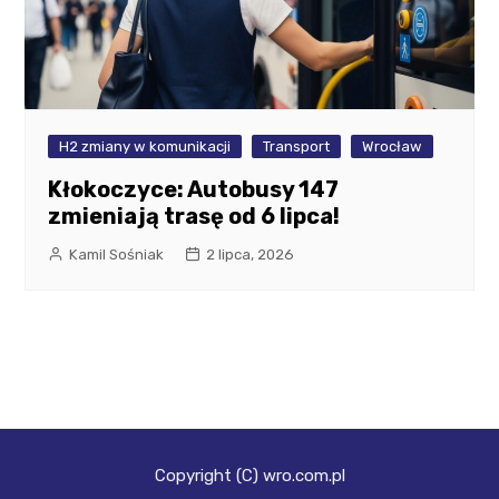
H2 zmiany w komunikacji
Transport
Wrocław
Kłokoczyce: Autobusy 147
zmieniają trasę od 6 lipca!
Kamil Sośniak
2 lipca, 2026
Copyright (C) wro.com.pl