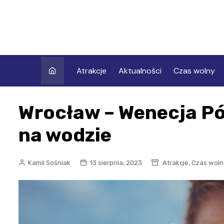
Skip
to
content
Atrakcje
Aktualności
Czas wolny
Wrocław – Wenecja Pó
na wodzie
,
Kamil Sośniak
13 sierpnia, 2023
Atrakcje
Czas woln