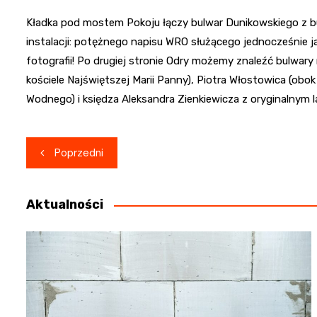
Kładka pod mostem Pokoju łączy bulwar Dunikowskiego z bu
instalacji: potężnego napisu WRO służącego jednocześnie ja
fotografii! Po drugiej stronie Odry możemy znaleźć bulwar
kościele Najświętszej Marii Panny), Piotra Włostowica (ob
Wodnego) i księdza Aleksandra Zienkiewicza z oryginalnym l
Nawigacja
Poprzedni
wpisu
Aktualności