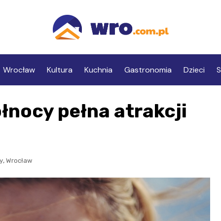
Wrocław
Kultura
Kuchnia
Gastronomia
Dzieci
S
łnocy pełna atrakcji
,
y
Wrocław