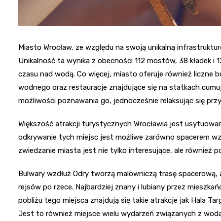
Miasto Wrocław, ze względu na swoją unikalną infrastrukt
Unikalność ta wynika z obecności 112 mostów, 38 kładek i
czasu nad wodą. Co więcej, miasto oferuje również liczne 
wodnego oraz restauracje znajdujące się na statkach cumuj
możliwości poznawania go, jednocześnie relaksując się prz
Większość atrakcji turystycznych Wrocławia jest usytuowana
odkrywanie tych miejsc jest możliwe zarówno spacerem wzdłu
zwiedzanie miasta jest nie tylko interesujące, ale również p
Bulwary wzdłuż Odry tworzą malowniczą trasę spacerową, a
rejsów po rzece. Najbardziej znany i lubiany przez mieszk
pobliżu tego miejsca znajdują się takie atrakcje jak Hala 
Jest to również miejsce wielu wydarzeń związanych z wodą