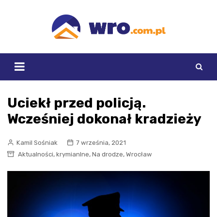
Skip
to
content
Uciekł przed policją.
Wcześniej dokonał kradzieży
Kamil Sośniak
7 września, 2021
,
,
,
Aktualności
krymianlne
Na drodze
Wrocław