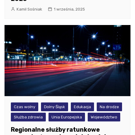
Kamil Sośniak
1 września, 2025
Czas wolny
Dolny Śląsk
Edukacja
Na drodze
Służba zdrowia
Unia Europejska
Województwo
Regionalne służby ratunkowe