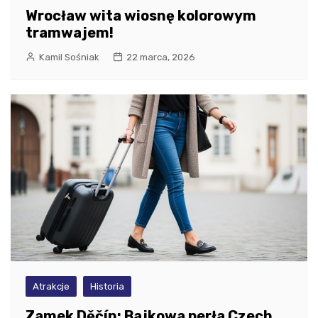
Wrocław wita wiosnę kolorowym
tramwajem!
Kamil Sośniak
22 marca, 2026
Atrakcje
Historia
Zamek Děčín: Bajkowa perła Czech,