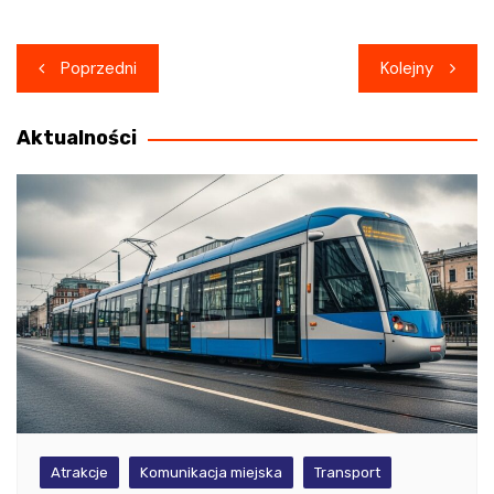
Nawigacja
Poprzedni
Kolejny
wpisu
Aktualności
Atrakcje
Komunikacja miejska
Transport