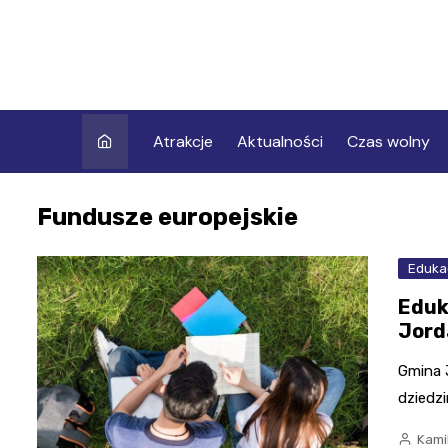
Skip
to
content
Atrakcje
Aktualności
Czas wolny
Fundusze europejskie
Eduka
Eduk
Jord
Gmina 
dziedzi
Kami