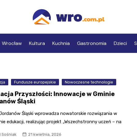
Wrocław
Kultura
Kuchnia
Gastronomia
Dzieci
S
cja
Fundusze europejskie
Nowoczesne technologie
acja Przyszłości: Innowacje w Gminie
anów Śląski
Jordanów Śląski wprowadza nowatorskie rozwiązania w
nie edukacji, realizując projekt „Wszechstronny uczeń – na
l Sośniak
21 kwietnia, 2026