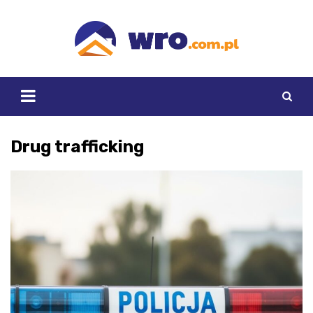
Skip
to
content
Drug trafficking